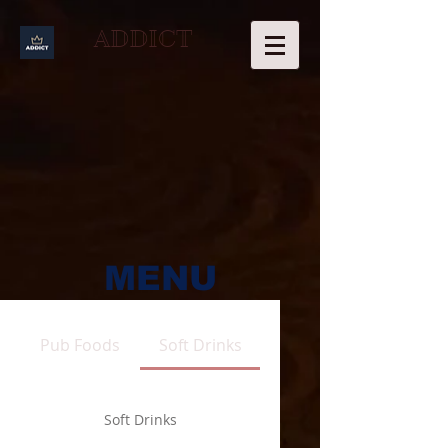
ADDICT
MENU
Pub Foods
Soft Drinks
Soft Drinks