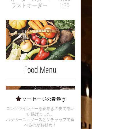
ラストオーダー 1:30
Food Menu
ソーセージの春巻き
ロングウインナーを春巻きの皮で巻い
て 揚げました。
ハラペーニョソースとケチャップで食
べるのがお勧め！