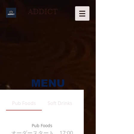
ADDICT
MENU
Pub Foods
Soft Drinks
Pub Foods
オーダースタート 17:00