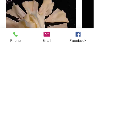
Phone
Email
Facebook
テット ド モワンヌ
修道士の頭と言う意味。
スイス産 セミハード 表面を塩水で
洗って作られます。
￥1,100